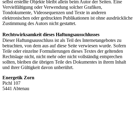
selbst erstellte Objekte bleibt allein beim Autor der Seiten. Eine
Vervielfältigung oder Verwendung solcher Grafiken,
Tondokumente, Videosequenzen und Texte in anderen
elektronischen oder gedruckten Publikationen ist ohne ausdrückliche
Zustimmung des Autors nicht gestattet.
Rechtswirksamkeit dieses Haftungsausschlusses
Dieser Haftungsausschluss ist als Teil des Internetangebotes zu
betrachten, von dem aus auf diese Seite verwiesen wurde. Sofern
Teile oder einzelne Formulierungen dieses Textes der geltenden
Rechtslage nicht, nicht mehr oder nicht vollständig entsprechen
sollten, bleiben die übrigen Teile des Dokumentes in ihrem Inhalt
und ihrer Gültigkeit davon unberührt.
Energetik Zorn
Pichl 107
5441 Abtenau
Manfred Zorn
Tel.: +43 664/925 40 11
mandi.zorn@gmx.at
Margit Hager / Zorn
Tel.: +43 664/141 92 27
hager.margit70@gmail.com