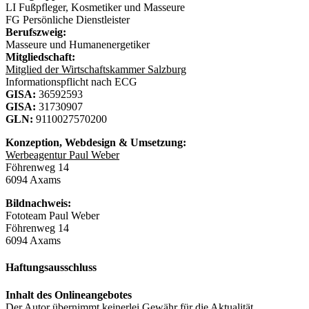
LI Fußpfleger, Kosmetiker und Masseure
FG Persönliche Dienstleister
Berufszweig:
Masseure und Humanenergetiker
Mitgliedschaft:
Mitglied der Wirtschaftskammer Salzburg
Informationspflicht nach ECG
GISA:
36592593
GISA:
31730907
GLN:
9110027570200
Konzeption, Webdesign & Umsetzung:
Werbeagentur Paul Weber
Föhrenweg 14
6094 Axams
Bildnachweis:
Fototeam Paul Weber
Föhrenweg 14
6094 Axams
Haftungsausschluss
Inhalt des Onlineangebotes
Der Autor übernimmt keinerlei Gewähr für die Aktualität,