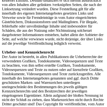
keinerlei Einfluss. Deshalb distanziert er sich hiermit ausdrücklich
von allen Inhalten aller gelinkten /verknüpften Seiten, die nach der
Linksetzung verändert wurden. Diese Feststellung gilt für alle
innerhalb des eigenen Internetangebotes gesetzten Links und
Verweise sowie für Fremdeinträge in vom Autor eingerichteten
Gästebüchern, Diskussionsforen und Mailinglisten. Für illegale,
fehlerhafte oder unvollständige Inhalte und insbesondere für
Schäden, die aus der Nutzung oder Nichtnutzung solcherart
dargebotener Informationen entstehen, haftet allein der Anbieter der
Seite, auf welche verwiesen wurde, nicht derjenige, der über Links
auf die jeweilige Veröffentlichung lediglich verweist.
Urheber- und Kennzeichenrecht
Der Autor ist bestrebt, in allen Publikationen die Urheberrechte der
verwendeten Grafiken, Tondokumente, Videosequenzen und Texte
zu beachten, von ihm selbst erstellte Grafiken, Tondokumente,
Videosequenzen und Texte zu nutzen oder auf lizenzfreie Grafiken,
Tondokumente, Videosequenzen und Texte zurückzugreifen. Alle
innerhalb des Internetangebotes genannten und ggf. durch Dritte
geschützten Marken- und Warenzeichen unterliegen
uneingeschränkt den Bestimmungen des jeweils gültigen
Kennzeichenrechts und den Besitzrechten der jeweiligen
eingetragenen Eigentümer. Allein aufgrund der bloßen Nennung ist
nicht der Schluß zu ziehen, dass Markenzeichen nicht durch Rechte
Dritter geschätzt sind! Das Copyright für veröffentlichte, vom Autor